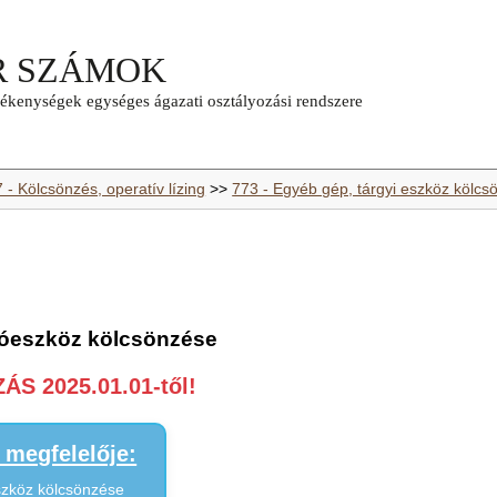
 - Kölcsönzés, operatív lízing
>>
773 - Egyéb gép, tárgyi eszköz kölcs
ítóeszköz kölcsönzése
S 2025.01.01-től!
megfelelője:
eszköz kölcsönzése