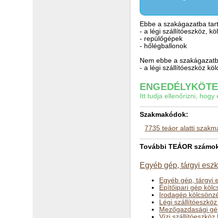
Ebbe a szakágazatba tart
- a légi szállítóeszköz, k
- repülőgépek
- hőlégballonok
Nem ebbe a szakágazatba
- a légi szállítóeszköz k
ENGEDÉLYKÖTEL
Itt tudja ellenőrizni, ho
Szakmakódok:
7735 teáor alatti szak
További TEÁOR számok a
Egyéb gép, tárgyi esz
Egyéb gép, tárgyi 
Építőipari gép köl
Irodagép kölcsönzé
Légi szállítóeszkö
Mezőgazdasági gé
Vízi szállítóeszkö