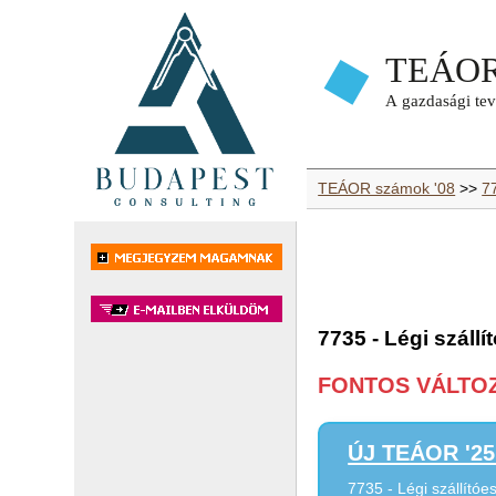
TEÁOR számok '08
>>
77
7735 - Légi száll
FONTOS VÁLTOZÁ
ÚJ TEÁOR '25 
7735 - Légi szállító