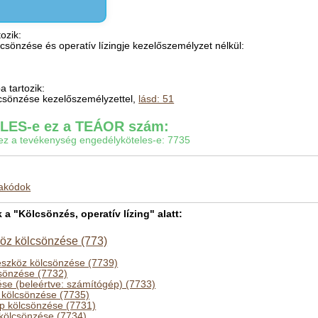
ozik:
ölcsönzése és operatív lízingje kezelőszemélyzet nélkül:
 tartozik:
ölcsönzése kezelőszemélyzettel,
lásd: 51
ES-e ez a TEÁOR szám:
gy ez a tevékenység engedélyköteles-e: 7735
makódok
 "Kölcsönzés, operatív lízing" alatt:
köz kölcsönzése (773)
eszköz kölcsönzése (7739)
csönzése (7732)
se (beleértve: számítógép) (7733)
z kölcsönzése (7735)
p kölcsönzése (7731)
z kölcsönzése (7734)