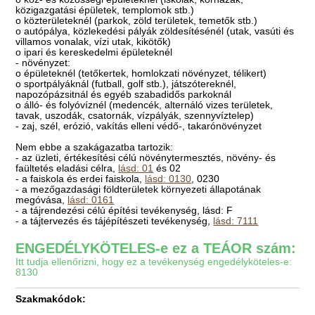
közigazgatási épületek, templomok stb.)
o közterületeknél (parkok, zöld területek, temetők stb.)
o autópálya, közlekedési pályák zöldesítésénél (utak, vasúti és
villamos vonalak, vízi utak, kikötők)
o ipari és kereskedelmi épületeknél
- növényzet:
o épületeknél (tetőkertek, homlokzati növényzet, télikert)
o sportpályáknál (futball, golf stb.), játszótereknél,
napozópázsitnál és egyéb szabadidős parkoknál
o álló- és folyóvíznél (medencék, alternáló vizes területek,
tavak, uszodák, csatornák, vízpályák, szennyvíztelep)
- zaj, szél, erózió, vakítás elleni védő-, takarónövényzet
Nem ebbe a szakágazatba tartozik:
- az üzleti, értékesítési célú növénytermesztés, növény- és
faültetés eladási célra,
lásd: 01
és 02
- a faiskola és erdei faiskola,
lásd: 0130
, 0230
- a mezőgazdasági földterületek környezeti állapotának
megóvása,
lásd: 0161
- a tájrendezési célú építési tevékenység, lásd: F
- a tájtervezés és tájépítészeti tevékenység,
lásd: 7111
ENGEDÉLYKÖTELES-e ez a TEÁOR szám:
Itt tudja ellenőrizni, hogy ez a tevékenység engedélyköteles-e:
8130
Szakmakódok: