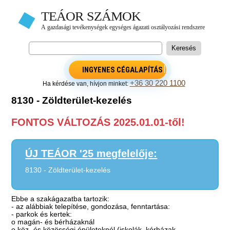
INGYENES CÉGALAPÍTÁS
+36 30 220 1100
Ha kérdése van, hívjon minket:
8130 - Zöldterület-kezelés
FONTOS VÁLTOZÁS 2025.01.01-től!
ÚJ TEÁOR '25 megfelelője:
8130 - Zöldterület-kezelés
Ebbe a szakágazatba tartozik:
- az alábbiak telepítése, gondozása, fenntartása:
- parkok és kertek:
o magán- és bérházaknál
o köz- és közösségi épületeknél (iskolák, kórházak,