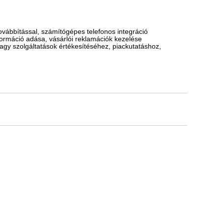
ovábbítással, számítógépes telefonos integráció
formáció adása, vásárlói reklamációk kezelése
agy szolgáltatások értékesítéséhez, piackutatáshoz,