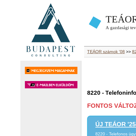
TEÁOR számok '08
>>
82
8220 - Telefoninf
FONTOS VÁLTOZÁ
ÚJ TEÁOR '25 
8220 - Telefonos ügy