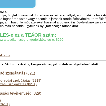
ozik:
ntja, ügyfél hívásainak fogadása kezelőszeméllyel, automatikus hívást
s fogadórendszer vagy hasonló eljárások rendelésfelvételre, termékin
ja, ami hasonló módszereket használ a potenciális ügyfeleknek javak v
s más hasonló ügyfélnek nyújtott szolgáltatásokhoz
ES-e ez a TEÁOR szám:
gy ez a tevékenység engedélyköteles-e: 8220
makódok
"Adminisztratív, kiegészítő egyéb üzleti szolgáltatás" alatt:
ítő szolgáltatás (821)
 irodai szolgáltatás (8219)
ratív szolgáltatás (8211)
asági tevékenység (829)
)
 (8291)