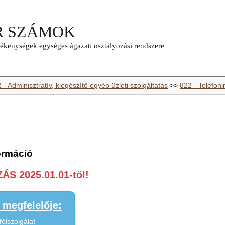
 - Adminisztratív, kiegészítő egyéb üzleti szolgáltatás
>>
822 - Telefon
ormáció
S 2025.01.01-től!
megfelelője:
félszolgálat