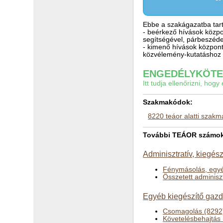
Ebbe a szakágazatba tart
- beérkező hívások közpo
segítségével, párbeszéde
- kimenő hívások központ
közvélemény-kutatáshoz é
ENGEDÉLYKÖTEL
Itt tudja ellenőrizni, ho
Szakmakódok:
8220 teáor alatti szak
További TEÁOR számok a 
Adminisztratív, kiegész
Fénymásolás, egyéb
Összetett adminiszt
Egyéb kiegészítő gazd
Csomagolás (8292
Követelésbehajtás