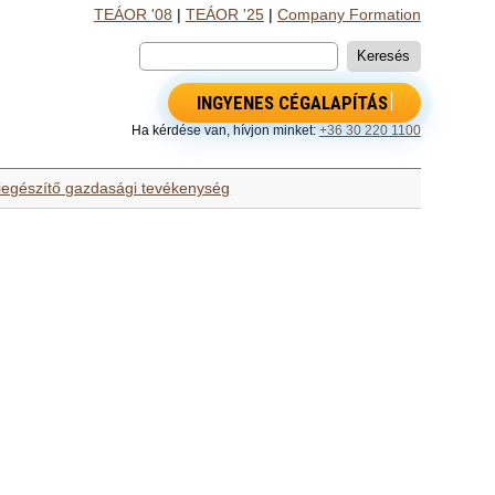
TEÁOR '08
|
TEÁOR '25
|
Company Formation
INGYENES CÉGALAPÍTÁS
Ha kérdése van, hívjon minket:
+36 30 220 1100
iegészítő gazdasági tevékenység