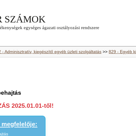
 - Adminisztratív, kiegészítő egyéb üzleti szolgáltatás
>>
829 - Egyéb k
behajtás
S 2025.01.01-től!
megfelelője:
ajtás