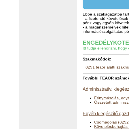
Ebbe a szakágazatba tart
- a fizetendő követelése
pénz vagy egyéb követelé
- a magánszemélyek hitelm
információszolgáltatás p
ENGEDÉLYKÖTEL
Itt tudja ellenőrizni, ho
Szakmakódok:
8291 teáor alatti szak
További TEÁOR számok a 
Adminisztratív, kiegész
Fénymásolás, egyéb
Összetett adminiszt
Egyéb kiegészítő gazd
Csomagolás (8292
Követelésbehajtás