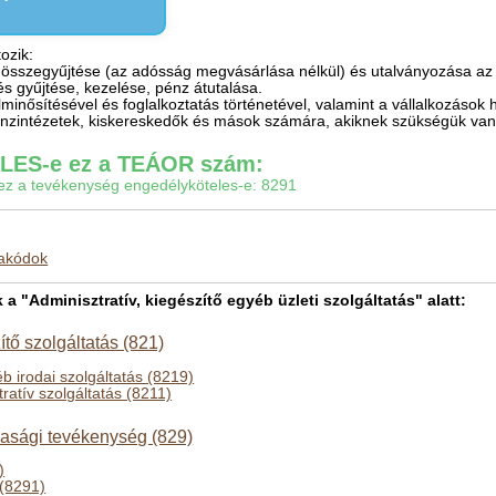
ozik:
k összegyűjtése (az adósság megvásárlása nélkül) és utalványozása az
s gyűjtése, kezelése, pénz átutalása.
inősítésével és foglalkoztatás történetével, valamint a vállalkozások hi
énzintézetek, kiskereskedők és mások számára, akiknek szükségük van
ES-e ez a TEÁOR szám:
gy ez a tevékenység engedélyköteles-e: 8291
makódok
"Adminisztratív, kiegészítő egyéb üzleti szolgáltatás" alatt:
ítő szolgáltatás (821)
 irodai szolgáltatás (8219)
ratív szolgáltatás (8211)
asági tevékenység (829)
)
 (8291)