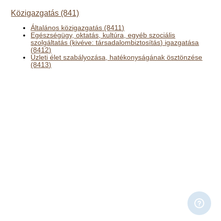
Közigazgatás (841)
Általános közigazgatás (8411)
Egészségügy, oktatás, kultúra, egyéb szociális
szolgáltatás (kivéve: társadalombiztosítás) igazgatása
(8412)
Üzleti élet szabályozása, hatékonyságának ösztönzése
(8413)