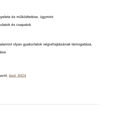
ügyelete és működtetése, úgymint:
kulatok és csapatok
alamint olyan gyakorlatok végrehajtásának támogatása,
tása
ásról,
lásd: 8424