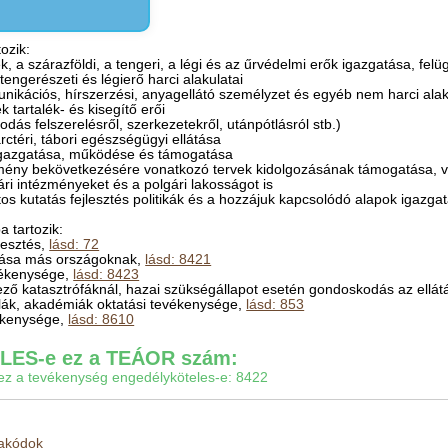
ozik:
 a szárazföldi, a tengeri, a légi és az űrvédelmi erők igazgatása, fel
tengerészeti és légierő harci alakulatai
munikációs, hírszerzési, anyagellátó személyzet és egyéb nem harci ala
 tartalék- és kisegítő erői
odás felszerelésről, szerkezetekről, utánpótlásról stb.)
rctéri, tábori egészségügyi ellátása
 igazgatása, működése és támogatása
emény bekövetkezésére vonatkozó tervek kidolgozásának támogatása, v
ri intézményeket és a polgári lakosságot is
os kutatás fejlesztés politikák és a hozzájuk kapcsolódó alapok igazga
 tartozik:
jlesztés,
lásd: 72
jtása más országoknak,
lásd: 8421
vékenysége,
lásd: 8423
ző katasztrófáknál, hazai szükségállapot esetén gondoskodás az ellát
kolák, akadémiák oktatási tevékenysége,
lásd: 853
vékenysége,
lásd: 8610
ES-e ez a TEÁOR szám:
gy ez a tevékenység engedélyköteles-e: 8422
makódok