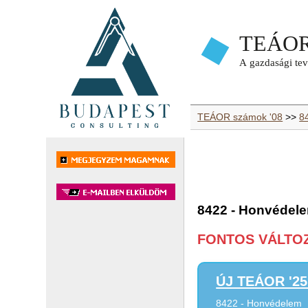
TEÁOR számok '08
>>
8
8422 - Honvédel
FONTOS VÁLTOZÁ
ÚJ TEÁOR '25 
8422 - Honvédelem