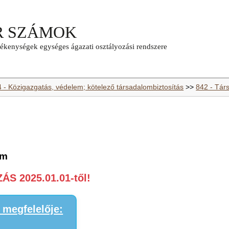
4 - Közigazgatás, védelem; kötelező társadalombiztosítás
>>
842 - Tár
em
S 2025.01.01-től!
megfelelője: