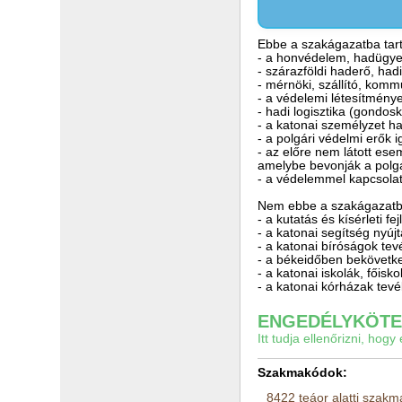
Ebbe a szakágazatba tart
- a honvédelem, hadügyek,
- szárazföldi haderő, hadi
- mérnöki, szállító, kom
- a védelemi létesítmények
- hadi logisztika (gondosk
- a katonai személyzet ha
- a polgári védelmi erők
- az előre nem látott es
amelybe bevonják a polgá
- a védelemmel kapcsolat
Nem ebbe a szakágazatba
- a kutatás és kísérleti fe
- a katonai segítség nyú
- a katonai bíróságok te
- a békeidőben bekövetke
- a katonai iskolák, főis
- a katonai kórházak te
ENGEDÉLYKÖTEL
Itt tudja ellenőrizni, ho
Szakmakódok:
8422 teáor alatti szak