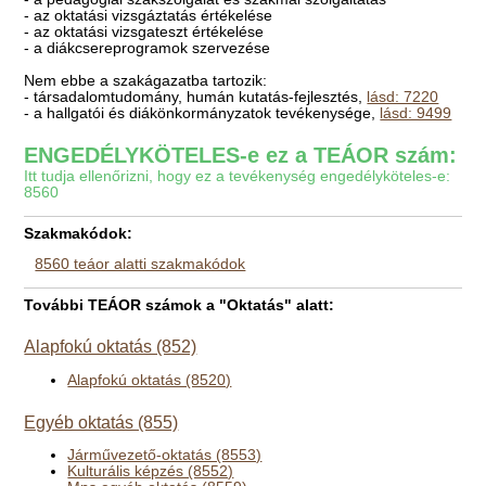
- az oktatási vizsgáztatás értékelése
- az oktatási vizsgateszt értékelése
- a diákcsereprogramok szervezése
Nem ebbe a szakágazatba tartozik:
- társadalomtudomány, humán kutatás-fejlesztés,
lásd: 7220
- a hallgatói és diákönkormányzatok tevékenysége,
lásd: 9499
ENGEDÉLYKÖTELES-e ez a TEÁOR szám:
Itt tudja ellenőrizni, hogy ez a tevékenység engedélyköteles-e:
8560
Szakmakódok:
8560 teáor alatti szakmakódok
További TEÁOR számok a "Oktatás" alatt:
Alapfokú oktatás (852)
Alapfokú oktatás (8520)
Egyéb oktatás (855)
Járművezető-oktatás (8553)
Kulturális képzés (8552)