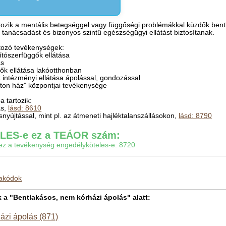
ozik a mentális betegséggel vagy függőségi problémákkal küzdők bentl
t, tanácsadást és bizonyos szintű egészségügyi ellátást biztosítanak.
tozó tevékenységek:
bítószerfüggők ellátása
ás
dők ellátása lakóotthonban
k intézményi ellátása ápolással, gondozással
úton ház” központjai tevékenysége
 tartozik:
ás,
lásd: 8610
lásnyújtással, mint pl. az átmeneti hajléktalanszállásokon,
lásd: 8790
ES-e ez a TEÁOR szám:
gy ez a tevékenység engedélyköteles-e: 8720
makódok
 "Bentlakásos, nem kórházi ápolás" alatt:
ázi ápolás (871)