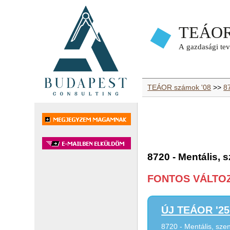
TEÁOR számok '08
>>
8
8720 - Mentális, 
FONTOS VÁLTOZÁ
ÚJ TEÁOR '25 
8720 - Mentális, sze