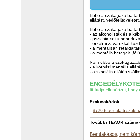
Ebbe a szakágazatba tart
ellátást, védőfelügyelete
Ebbe a szakágazatba tar
- az alkoholisták és a ká
- pszichiátriai utógondoz
- érzelmi zavarokkal küz
- a mentálisan retardálta
- a mentális betegek „fél
Nem ebbe a szakágazatba
- a kórházi mentális ellát
- a szociális ellátás szál
ENGEDÉLYKÖTEL
Itt tudja ellenőrizni, ho
Szakmakódok:
8720 teáor alatti szak
További TEÁOR számok a
Bentlakásos, nem kórh