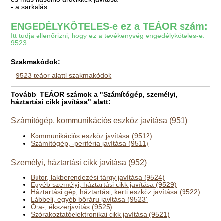
- a sarkalás
ENGEDÉLYKÖTELES-e ez a TEÁOR szám:
Itt tudja ellenőrizni, hogy ez a tevékenység engedélyköteles-e:
9523
Szakmakódok:
9523 teáor alatti szakmakódok
További TEÁOR számok a "Számítógép, személyi,
háztartási cikk javítása" alatt:
Számítógép, kommunikációs eszköz javítása (951)
Kommunikációs eszköz javítása (9512)
Számítógép, -periféria javítása (9511)
Személyi, háztartási cikk javítása (952)
Bútor, lakberendezési tárgy javítása (9524)
Egyéb személyi, háztartási cikk javítása (9529)
Háztartási gép, háztartási, kerti eszköz javítása (9522)
Lábbeli, egyéb bőráru javítása (9523)
Óra-, ékszerjavítás (9525)
Szórakoztatóelektronikai cikk javítása (9521)