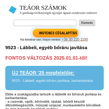
INGYENES CÉGALAPÍTÁS
+36 30 220 1100
Ha kérdése van, hívjon minket:
9523 - Lábbeli, egyéb bőráru javítása
FONTOS VÁLTOZÁS 2025.01.01-től!
ÚJ TEÁOR '25 megfelelője:
9523 - Lábbeli, egyéb bőráru javítása, karbantartása
Ebbe a szakágazatba tartozik a lábbelik és bőráruk javítása és
karbantartása:
- a csizmák, cipők, bőröndök, táskák, bőrből készült
öltözékkiegészítők, műszaki szíjazat, munkavédelmi bőrcikkek
és más hasonló árucikkek javítása