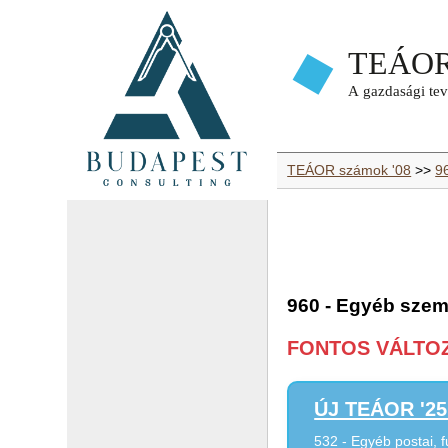
TEÁOR számok '08
>>
9
960 - Egyéb szemé
FONTOS VÁLTOZÁ
ÚJ TEÁOR '25 
532 - Egyéb postai, 