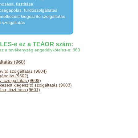
mosása, tisztítása
pségápolás, fürdőszolgáltatás
metkezést kiegészítő szolgáltatás
 szolgáltatás
ES-e ez a TEÁOR szám:
gy ez a tevékenység engedélyköteles-e: 960
ltatás (960)
javító szolgáltatás (9604)
gápolás (9602)
 szolgáltatás (9609)
ezést kiegészítő szolgáltatás (9603)
sa, tisztítása (9601)