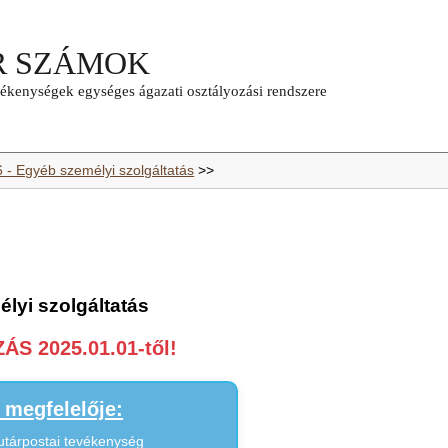
6 - Egyéb személyi szolgáltatás
>>
lyi szolgáltatás
S 2025.01.01-től!
megfelelője:
futárpostai tevékenység