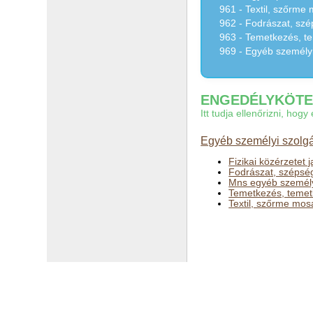
961 - Textil, szőrme 
962 - Fodrászat, szé
963 - Temetkezés, te
969 - Egyéb személyi
ENGEDÉLYKÖTEL
Itt tudja ellenőrizni, ho
Egyéb személyi szolgá
Fizikai közérzetet 
Fodrászat, szépsé
Mns egyéb személyi
Temetkezés, temetk
Textil, szőrme mosá