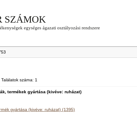
753
 Találatok száma: 1
iák, termékek gyártása (kivéve: ruházat)
ermék gyártása (kivéve: ruházat) (1395)