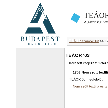
TEÁOR számok '03
>> 1
TEÁOR '03
Keresett kifejezés:
1753
•
1753 Nem szott textíl
TEÁOR 08 megfelelői:
Nem szőtt textília és t