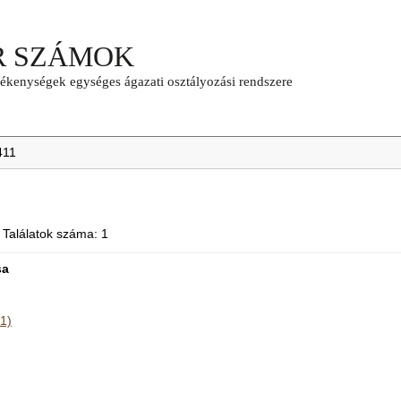
411
 Találatok száma: 1
sa
11)