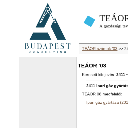
TEÁOR számok '03
>> 2
TEÁOR '03
Keresett kifejezés:
2411
•
2411 Ipari gáz gyártá
TEÁOR 08 megfelelői:
Ipari gáz gyártása (20