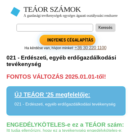
INGYENES CÉGALAPÍTÁS
+36 30 220 1100
Ha kérdése van, hívjon minket:
021 - Erdészeti, egyéb erdőgazdálkodási
tevékenység
FONTOS VÁLTOZÁS 2025.01.01-től!
ÚJ TEÁOR '25 megfelelője:
021 - Erdészeti, egyéb erdőgazdálkodási tevékenység
ENGEDÉLYKÖTELES-e ez a TEÁOR szám:
Itt tudja ellenőrizni, hogy ez a tevékenység engedélyköteles-e: