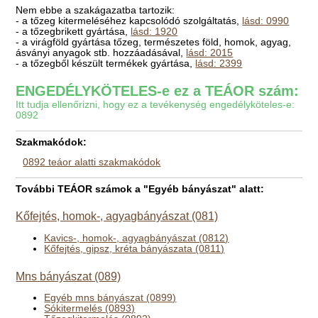
Nem ebbe a szakágazatba tartozik:
- a tőzeg kitermeléséhez kapcsolódó szolgáltatás,
lásd: 0990
- a tőzegbrikett gyártása,
lásd: 1920
- a virágföld gyártása tőzeg, természetes föld, homok, agyag,
ásványi anyagok stb. hozzáadásával,
lásd: 2015
- a tőzegből készült termékek gyártása,
lásd: 2399
ENGEDÉLYKÖTELES-e ez a TEÁOR szám:
Itt tudja ellenőrizni, hogy ez a tevékenység engedélyköteles-e:
0892
Szakmakódok:
0892 teáor alatti szakmakódok
További TEÁOR számok a "Egyéb bányászat" alatt:
Kőfejtés, homok-, agyagbányászat (081)
Kavics-, homok-, agyagbányászat (0812)
Kőfejtés, gipsz, kréta bányászata (0811)
Mns bányászat (089)
Egyéb mns bányászat (0899)
Sókitermelés (0893)