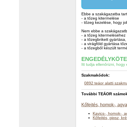
Ebbe a szakágazatba tart
- a tőzeg kitermelése
- tőzeg kezelése, hogy jo
Nem ebbe a szakágazatba
- a tőzeg kitermeléséhez
- a tőzegbrikett gyártása
- a virágföld gyártása t
- a tőzegből készült ter
ENGEDÉLYKÖTEL
Itt tudja ellenőrizni, ho
Szakmakódok:
0892 teáor alatti szak
További TEÁOR számok 
Kőfejtés, homok-, agy
Kavics-, homok-, 
Kőfejtés, gipsz, kr