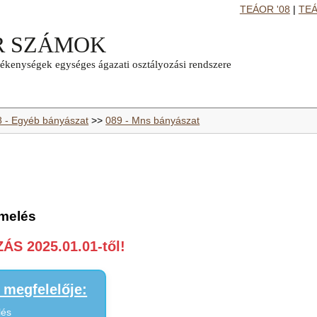
TEÁOR '08
|
TEÁ
8 - Egyéb bányászat
>>
089 - Mns bányászat
rmelés
S 2025.01.01-től!
megfelelője:
lés