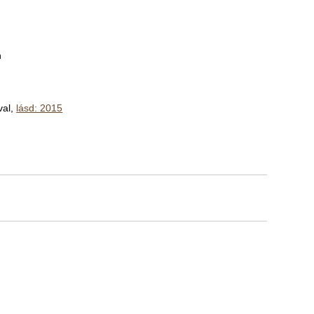
n
val,
lásd: 2015