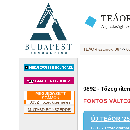
TEÁOR számok '08
>>
0
0892 - Tőzegkite
MEGJEGYZETT
SZÁMOK
FONTOS VÁLTOZÁ
0892 Tőzegkitermelés
MUTASD EGYSZERRE
ÚJ TEÁOR '25 
0892 - Tőzegkiterme