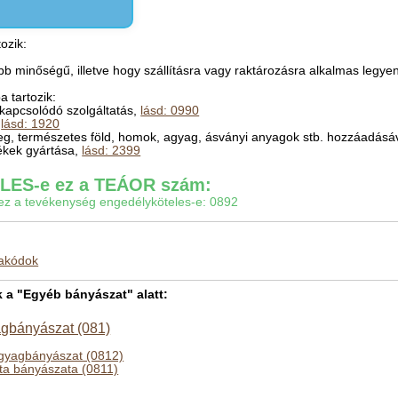
ozik:
bb minőségű, illetve hogy szállításra vagy raktározásra alkalmas legye
 tartozik:
 kapcsolódó szolgáltatás,
lásd: 0990
,
lásd: 1920
őzeg, természetes föld, homok, agyag, ásványi anyagok stb. hozzáadásá
mékek gyártása,
lásd: 2399
ES-e ez a TEÁOR szám:
gy ez a tevékenység engedélyköteles-e: 0892
makódok
a "Egyéb bányászat" alatt:
agbányászat (081)
agyagbányászat (0812)
éta bányászata (0811)