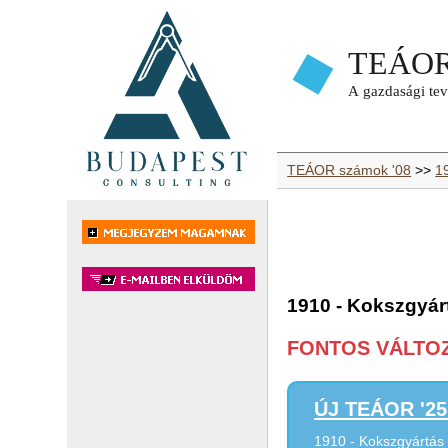
TEÁOR számok '08
>>
19
1910 - Kokszgyár
FONTOS VÁLTOZÁ
ÚJ TEÁOR '25 
1910 - Kokszgyártás