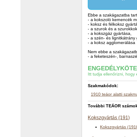
Ebbe a szakágazatba tart
- a kokszoló kemencék m
- koksz és félkoksz gyárt
- a szurok és a szurokko
- a kokszgáz gyártása,
- a szén- és lignitkátrány
- a koksz agglomerálása
Nem ebbe a szakágazatba
- a feketeszén-, barnaszén
ENGEDÉLYKÖTEL
Itt tudja ellenőrizni, ho
Szakmakódok:
1910 teáor alatti szak
További TEÁOR számok a
Kokszgyártás (191)
Kokszgyártás (191