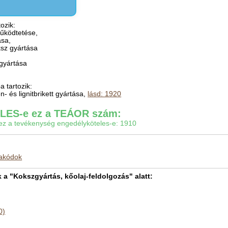
ozik:
űködtetése,
ása,
ksz gyártása
 gyártása
 tartozik:
- és lignitbrikett gyártása,
lásd: 1920
ES-e ez a TEÁOR szám:
gy ez a tevékenység engedélyköteles-e: 1910
makódok
 "Kokszgyártás, kőolaj-feldolgozás" alatt:
0)