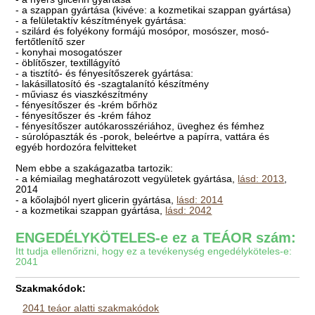
- a szappan gyártása (kivéve: a kozmetikai szappan gyártása)
- a felületaktív készítmények gyártása:
- szilárd és folyékony formájú mosópor, mosószer, mosó-
fertőtlenítő szer
- konyhai mosogatószer
- öblítőszer, textillágyító
- a tisztító- és fényesítőszerek gyártása:
- lakásillatosító és -szagtalanító készítmény
- műviasz és viaszkészítmény
- fényesítőszer és -krém bőrhöz
- fényesítőszer és -krém fához
- fényesítőszer autókarosszériához, üveghez és fémhez
- súrolópaszták és -porok, beleértve a papírra, vattára és
egyéb hordozóra felvitteket
Nem ebbe a szakágazatba tartozik:
- a kémiailag meghatározott vegyületek gyártása,
lásd: 2013
,
2014
- a kőolajból nyert glicerin gyártása,
lásd: 2014
- a kozmetikai szappan gyártása,
lásd: 2042
ENGEDÉLYKÖTELES-e ez a TEÁOR szám:
Itt tudja ellenőrizni, hogy ez a tevékenység engedélyköteles-e:
2041
Szakmakódok:
2041 teáor alatti szakmakódok