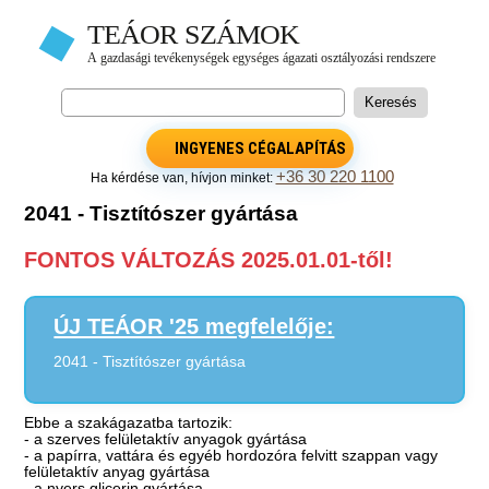
INGYENES CÉGALAPÍTÁS
+36 30 220 1100
Ha kérdése van, hívjon minket:
2041 - Tisztítószer gyártása
FONTOS VÁLTOZÁS 2025.01.01-től!
ÚJ TEÁOR '25 megfelelője:
2041 - Tisztítószer gyártása
Ebbe a szakágazatba tartozik:
- a szerves felületaktív anyagok gyártása
- a papírra, vattára és egyéb hordozóra felvitt szappan vagy
felületaktív anyag gyártása
- a nyers glicerin gyártása