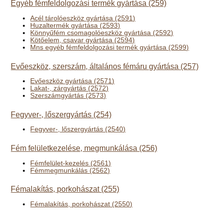
Egyéb fémfeldolgozási termék gyártása (259)
Acél tárolóeszköz gyártása (2591)
Huzaltermék gyártása (2593)
Könnyűfém csomagolóeszköz gyártása (2592)
Kötőelem, csavar gyártása (2594)
Mns egyéb fémfeldolgozási termék gyártása (2599)
Evőeszköz, szerszám, általános fémáru gyártása (257)
Evőeszköz gyártása (2571)
Lakat-, zárgyártás (2572)
Szerszámgyártás (2573)
Fegyver-, lőszergyártás (254)
Fegyver-, lőszergyártás (2540)
Fém felületkezelése, megmunkálása (256)
Fémfelület-kezelés (2561)
Fémmegmunkálás (2562)
Fémalakítás, porkohászat (255)
Fémalakítás, porkohászat (2550)