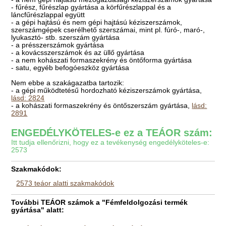
- fűrész, fűrészlap gyártása a körfűrészlappal és a
láncfűrészlappal együtt
- a gépi hajtású és nem gépi hajtású kéziszerszámok,
szerszámgépek cserélhető szerszámai, mint pl. fúró-, maró-,
lyukasztó- stb. szerszám gyártása
- a présszerszámok gyártása
- a kovácsszerszámok és az üllő gyártása
- a nem kohászati formaszekrény és öntőforma gyártása
- satu, egyéb befogóeszköz gyártása
Nem ebbe a szakágazatba tartozik:
- a gépi működtetésű hordozható kéziszerszámok gyártása,
lásd: 2824
- a kohászati formaszekrény és öntőszerszám gyártása,
lásd:
2891
ENGEDÉLYKÖTELES-e ez a TEÁOR szám:
Itt tudja ellenőrizni, hogy ez a tevékenység engedélyköteles-e:
2573
Szakmakódok:
2573 teáor alatti szakmakódok
További TEÁOR számok a "Fémfeldolgozási termék
gyártása" alatt: