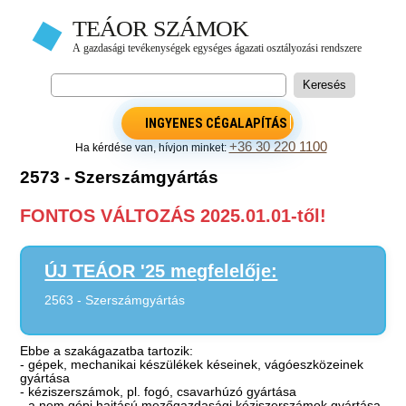
INGYENES CÉGALAPÍTÁS
+36 30 220 1100
Ha kérdése van, hívjon minket:
2573 - Szerszámgyártás
FONTOS VÁLTOZÁS 2025.01.01-től!
ÚJ TEÁOR '25 megfelelője:
2563 - Szerszámgyártás
Ebbe a szakágazatba tartozik:
- gépek, mechanikai készülékek késeinek, vágóeszközeinek
gyártása
- kéziszerszámok, pl. fogó, csavarhúzó gyártása
- a nem gépi hajtású mezőgazdasági kéziszerszámok gyártása