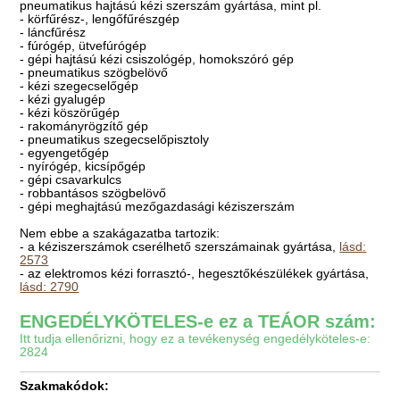
pneumatikus hajtású kézi szerszám gyártása, mint pl.
- körfűrész-, lengőfűrészgép
- láncfűrész
- fúrógép, ütvefúrógép
- gépi hajtású kézi csiszológép, homokszóró gép
- pneumatikus szögbelövő
- kézi szegecselőgép
- kézi gyalugép
- kézi köszörűgép
- rakományrögzítő gép
- pneumatikus szegecselőpisztoly
- egyengetőgép
- nyírógép, kicsípőgép
- gépi csavarkulcs
- robbantásos szögbelövő
- gépi meghajtású mezőgazdasági kéziszerszám
Nem ebbe a szakágazatba tartozik:
- a kéziszerszámok cserélhető szerszámainak gyártása,
lásd:
2573
- az elektromos kézi forrasztó-, hegesztőkészülékek gyártása,
lásd: 2790
ENGEDÉLYKÖTELES-e ez a TEÁOR szám:
Itt tudja ellenőrizni, hogy ez a tevékenység engedélyköteles-e:
2824
Szakmakódok: