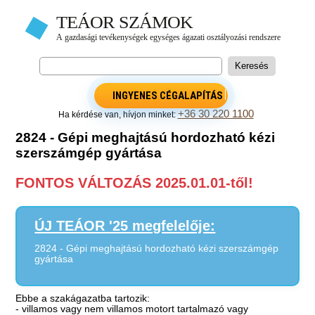
INGYENES CÉGALAPÍTÁS
+36 30 220 1100
Ha kérdése van, hívjon minket:
2824 - Gépi meghajtású hordozható kézi
szerszámgép gyártása
FONTOS VÁLTOZÁS 2025.01.01-től!
ÚJ TEÁOR '25 megfelelője:
2824 - Gépi meghajtású hordozható kézi szerszámgép
gyártása
Ebbe a szakágazatba tartozik:
- villamos vagy nem villamos motort tartalmazó vagy