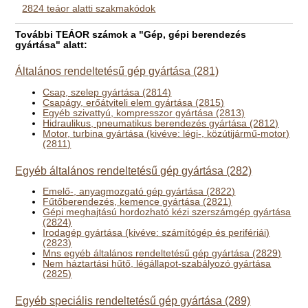
2824 teáor alatti szakmakódok
További TEÁOR számok a "Gép, gépi berendezés
gyártása" alatt:
Általános rendeltetésű gép gyártása (281)
Csap, szelep gyártása (2814)
Csapágy, erőátviteli elem gyártása (2815)
Egyéb szivattyú, kompresszor gyártása (2813)
Hidraulikus, pneumatikus berendezés gyártása (2812)
Motor, turbina gyártása (kivéve: légi-, közútijármű-motor)
(2811)
Egyéb általános rendeltetésű gép gyártása (282)
Emelő-, anyagmozgató gép gyártása (2822)
Fűtőberendezés, kemence gyártása (2821)
Gépi meghajtású hordozható kézi szerszámgép gyártása
(2824)
Irodagép gyártása (kivéve: számítógép és perifériái)
(2823)
Mns egyéb általános rendeltetésű gép gyártása (2829)
Nem háztartási hűtő, légállapot-szabályozó gyártása
(2825)
Egyéb speciális rendeltetésű gép gyártása (289)