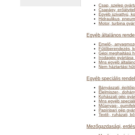
Csap, szelep gyárt
Csapágy, erőátvite
Egyéb szivattyú, k
Hidraulikus, pneu
Motor, turbina gyár
Egyéb általános rende
Emelő-, anyagmozg
Fűtőberendezés, k
Gépi meghajtású h
Irodagép gyártása 
Mns egyéb általáno
Nem háztartási hűt
Egyéb speciális rendel
Bányászati, építői
Élelmiszer-, dohán
Kohászati gép gyá
Mns egyéb speciáli
Műanyag-, gumifel
Papíripari gép gyá
Textil-, ruházati, 
Mezőgazdasági, erdész