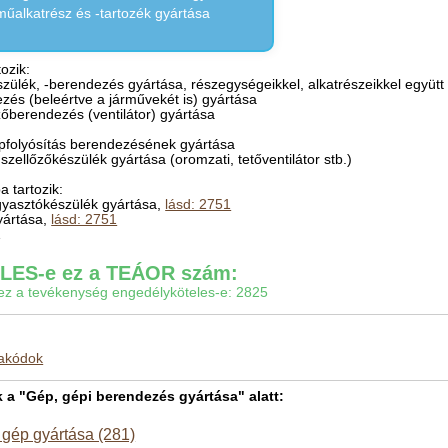
űalkatrész és -tartozék gyártása
ozik:
észülék, -berendezés gyártása, részegységeikkel, alkatrészeikkel együtt
zés (beleértve a járművekét is) gyártása
zőberendezés (ventilátor) gyártása
ppfolyósítás berendezésének gyártása
szellőzőkészülék gyártása (oromzati, tetőventilátor stb.)
 tartozik:
agyasztókészülék gyártása,
lásd: 2751
gyártása,
lásd: 2751
1
ES-e ez a TEÁOR szám:
gy ez a tevékenység engedélyköteles-e: 2825
makódok
 "Gép, gépi berendezés gyártása" alatt:
 gép gyártása (281)