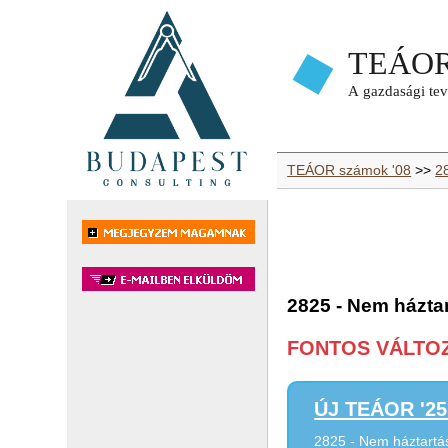
TEÁOR számok '08
>>
2
2825 - Nem háztar
FONTOS VÁLTOZÁ
ÚJ TEÁOR '25 
2825 - Nem háztartás