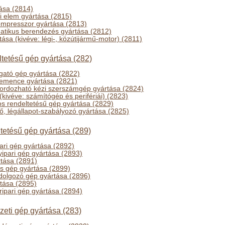
ása (2814)
li elem gyártása (2815)
ompresszor gyártása (2813)
matikus berendezés gyártása (2812)
tása (kivéve: légi-, közútijármű-motor) (2811)
ltetésű gép gyártása (282)
ató gép gyártása (2822)
emence gyártása (2821)
ordozható kézi szerszámgép gyártása (2824)
(kivéve: számítógép és perifériái) (2823)
s rendeltetésű gép gyártása (2829)
ő, légállapot-szabályozó gyártása (2825)
tetésű gép gyártása (289)
pari gép gyártása (2892)
yipari gép gyártása (2893)
rtása (2891)
s gép gyártása (2899)
dolgozó gép gyártása (2896)
rtása (2895)
bőripari gép gyártása (2894)
eti gép gyártása (283)