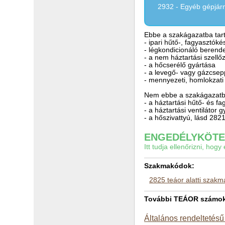
2932 - Egyéb gépjárm
Ebbe a szakágazatba tart
- ipari hűtő-, fagyasztók
- légkondicionáló berende
- a nem háztartási szellő
- a hőcserélő gyártása
- a levegő- vagy gázcse
- mennyezeti, homlokzati 
Nem ebbe a szakágazatba
- a háztartási hűtő- és f
- a háztartási ventilátor 
- a hőszivattyú, lásd 282
ENGEDÉLYKÖTEL
Itt tudja ellenőrizni, ho
Szakmakódok:
2825 teáor alatti szak
További TEÁOR számok a
Általános rendeltetésű