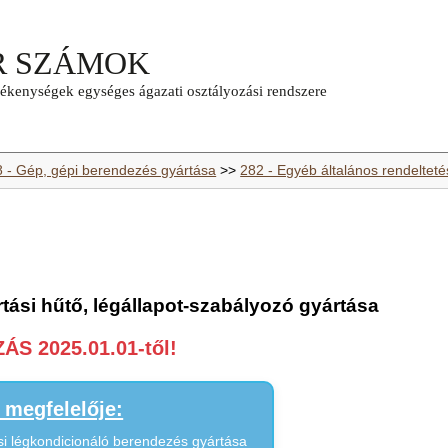
8 - Gép, gépi berendezés gyártása
>>
282 - Egyéb általános rendeltet
tási hűtő, légállapot-szabályozó gyártása
S 2025.01.01-től!
megfelelője:
i légkondicionáló berendezés gyártása