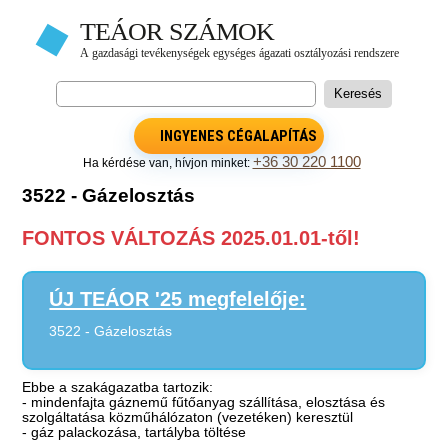
INGYENES CÉGALAPÍTÁS
+36 30 220 1100
Ha kérdése van, hívjon minket:
3522 - Gázelosztás
FONTOS VÁLTOZÁS 2025.01.01-től!
ÚJ TEÁOR '25 megfelelője:
3522 - Gázelosztás
Ebbe a szakágazatba tartozik:
- mindenfajta gáznemű fűtőanyag szállítása, elosztása és
szolgáltatása közműhálózaton (vezetéken) keresztül
- gáz palackozása, tartályba töltése