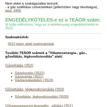
Nem ebbe a szakágazatba tartozik:
- a gáz szállítása csővezetéken (jellemzően nagy távolságra) ,
lásd: 4950
ENGEDÉLYKÖTELES-e ez a TEÁOR szám:
Itt tudja ellenőrizni, hogy ez a tevékenység engedélyköteles-e:
3522
Szakmakódok:
3522 teáor alatti szakmakódok
További TEÁOR számok a "Villamosenergia-, gáz-,
gőzellátás, légkondicionálás" alatt:
Gázellátás (352)
Gázelosztás (3522)
Gázgyártás (3521)
Gázkereskedelem (3523)
Gőzellátás, légkondicionálás (353)
Gőzellátás, légkondicionálás (3530)
Villamosenergia-termelés, -ellátás (351)