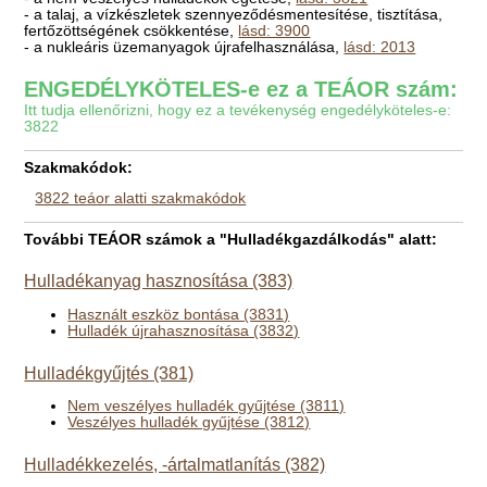
- a talaj, a vízkészletek szennyeződésmentesítése, tisztítása,
fertőzöttségének csökkentése,
lásd: 3900
- a nukleáris üzemanyagok újrafelhasználása,
lásd: 2013
ENGEDÉLYKÖTELES-e ez a TEÁOR szám:
Itt tudja ellenőrizni, hogy ez a tevékenység engedélyköteles-e:
3822
Szakmakódok:
3822 teáor alatti szakmakódok
További TEÁOR számok a "Hulladékgazdálkodás" alatt:
Hulladékanyag hasznosítása (383)
Használt eszköz bontása (3831)
Hulladék újrahasznosítása (3832)
Hulladékgyűjtés (381)
Nem veszélyes hulladék gyűjtése (3811)
Veszélyes hulladék gyűjtése (3812)
Hulladékkezelés, -ártalmatlanítás (382)