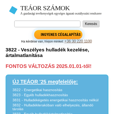
INGYENES CÉGALAPÍTÁS
+36 30 220 1100
Ha kérdése van, hívjon minket:
3822 - Veszélyes hulladék kezelése,
ártalmatlanítása
FONTOS VÁLTOZÁS 2025.01.01-től!
ÚJ TEÁOR '25 megfelelője:
3822 - Energetikai hasznosítás
3823 - Egyéb hulladékhasznosítás
3831 - Hulladékégetés energetikai hasznosítás nélkül
3832 - Hulladéklerakóban való elhelyezés, állandó
tárolás