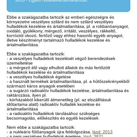
3833 - Egyéb hulladékártalmatlanítás
Ebbe a szakágazatba tartozik az emberi egészségre és
környezetre veszélyes szilárd és nem szilárd veszélyes
hulladékok kezelése és ártalmatlanítása, pl. a robbanóanyagot,
oxidáló, gyúlékony, mérgező, irritáló, veszélyes, rákkeltő,
korróziót okozó, fertőző vagy ehhez hasonló egyéb anyagot,
illetve készítményt tartalmazó hulladékok kezelése és
ártalmatlanítása.
Ebbe a szakágazatba tartozik:
- a veszélyes hulladékok kezelését végző berendezések
üzemeltetése
- a mérgező élő vagy elhullott állatok és más fertőzött
hulladékok kezelése és ártalmatlanítása
- a veszélyes hulladékok égetése
- a használt termékek ártalmatlanítása, pl. a hűtőszekrényekből
származó káros anyagok esetében
- a sugárzó radioaktív hulladékok kezelése, ártalmatlanítása és
raktározása, ilyen pl.
- kórházakból kikerülő átmenetileg (pl. az elszállításuk
időtartama alatt) radioaktív hulladék kezelése és
ártalmatlanítása
- a radioaktív hulladékok tárolásához szükséges
becsomagolás, előkészítés és egyéb kezelések
Nem ebbe a szakágazatba tartozik:
- a nukleáris fűtőanyagok újra feldolgozása,
lásd: 2013
- a nem veszélyes hulladékok égetése,
lásd: 3821