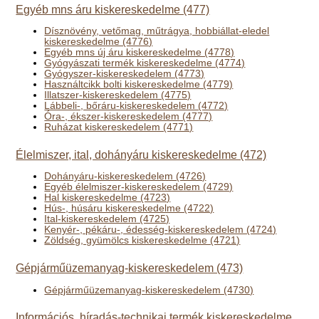
Egyéb mns áru kiskereskedelme (477)
Dísznövény, vetőmag, műtrágya, hobbiállat-eledel
kiskereskedelme (4776)
Egyéb mns új áru kiskereskedelme (4778)
Gyógyászati termék kiskereskedelme (4774)
Gyógyszer-kiskereskedelem (4773)
Használtcikk bolti kiskereskedelme (4779)
Illatszer-kiskereskedelem (4775)
Lábbeli-, bőráru-kiskereskedelem (4772)
Óra-, ékszer-kiskereskedelem (4777)
Ruházat kiskereskedelem (4771)
Élelmiszer, ital, dohányáru kiskereskedelme (472)
Dohányáru-kiskereskedelem (4726)
Egyéb élelmiszer-kiskereskedelem (4729)
Hal kiskereskedelme (4723)
Hús-, húsáru kiskereskedelme (4722)
Ital-kiskereskedelem (4725)
Kenyér-, pékáru-, édesség-kiskereskedelem (4724)
Zöldség, gyümölcs kiskereskedelme (4721)
Gépjárműüzemanyag-kiskereskedelem (473)
Gépjárműüzemanyag-kiskereskedelem (4730)
Információs, híradás-technikai termék kiskereskedelme