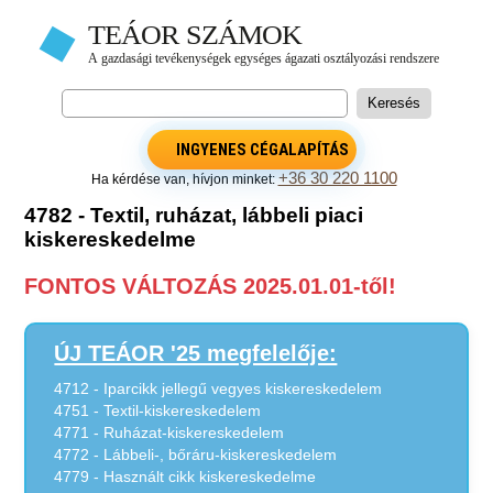
INGYENES CÉGALAPÍTÁS
+36 30 220 1100
Ha kérdése van, hívjon minket:
4782 - Textil, ruházat, lábbeli piaci
kiskereskedelme
FONTOS VÁLTOZÁS 2025.01.01-től!
ÚJ TEÁOR '25 megfelelője:
4712 - Iparcikk jellegű vegyes kiskereskedelem
4751 - Textil-kiskereskedelem
4771 - Ruházat-kiskereskedelem
4772 - Lábbeli-, bőráru-kiskereskedelem
4779 - Használt cikk kiskereskedelme