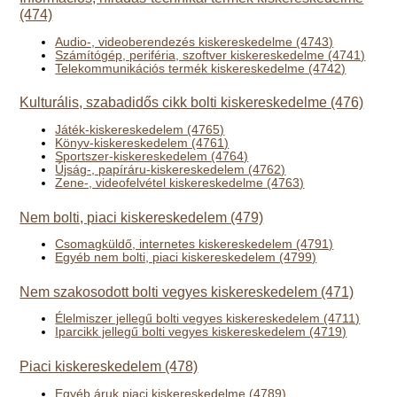
(474)
Audio-, videoberendezés kiskereskedelme (4743)
Számítógép, periféria, szoftver kiskereskedelme (4741)
Telekommunikációs termék kiskereskedelme (4742)
Kulturális, szabadidős cikk bolti kiskereskedelme (476)
Játék-kiskereskedelem (4765)
Könyv-kiskereskedelem (4761)
Sportszer-kiskereskedelem (4764)
Újság-, papíráru-kiskereskedelem (4762)
Zene-, videofelvétel kiskereskedelme (4763)
Nem bolti, piaci kiskereskedelem (479)
Csomagküldő, internetes kiskereskedelem (4791)
Egyéb nem bolti, piaci kiskereskedelem (4799)
Nem szakosodott bolti vegyes kiskereskedelem (471)
Élelmiszer jellegű bolti vegyes kiskereskedelem (4711)
Iparcikk jellegű bolti vegyes kiskereskedelem (4719)
Piaci kiskereskedelem (478)
Egyéb áruk piaci kiskereskedelme (4789)