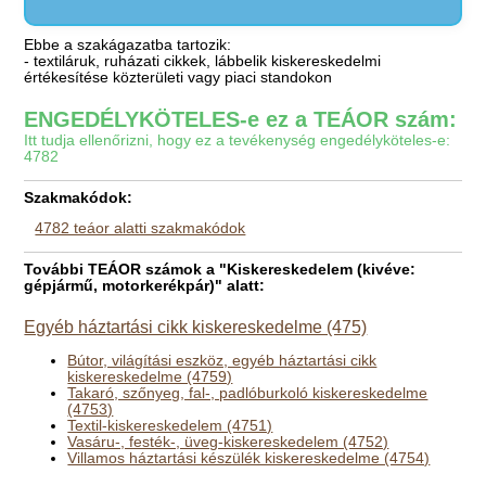
Ebbe a szakágazatba tartozik:
- textiláruk, ruházati cikkek, lábbelik kiskereskedelmi
értékesítése közterületi vagy piaci standokon
ENGEDÉLYKÖTELES-e ez a TEÁOR szám:
Itt tudja ellenőrizni, hogy ez a tevékenység engedélyköteles-e:
4782
Szakmakódok:
4782 teáor alatti szakmakódok
További TEÁOR számok a "Kiskereskedelem (kivéve:
gépjármű, motorkerékpár)" alatt:
Egyéb háztartási cikk kiskereskedelme (475)
Bútor, világítási eszköz, egyéb háztartási cikk
kiskereskedelme (4759)
Takaró, szőnyeg, fal-, padlóburkoló kiskereskedelme
(4753)
Textil-kiskereskedelem (4751)
Vasáru-, festék-, üveg-kiskereskedelem (4752)
Villamos háztartási készülék kiskereskedelme (4754)