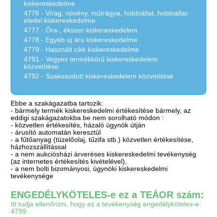
kiskereskedelme
4776 - Virág, növény, műtrágya, hobbiállat, hobbiállat-
eledel kiskereskedelme
4777 - Óra-, ékszer-kiskereskedelem
4778 - Egyéb új áru kiskereskedelme
4779 - Használt cikk kiskereskedelme
4791 - Vegyes termékkörű kiskereskedelem
közvetítése
4792 - Szakosodott kiskereskedelem közvetítése
Ebbe a szakágazatba tartozik:
- bármely termék kiskereskedelmi értékesítése bármely, az
eddigi szakágazatokba be nem sorolható módon :
- közvetlen értékesítés, házaló ügynök útján
- árusító automatán keresztül
- a fűtőanyag (tüzelőolaj, tűzifa stb.) közvetlen értékesítése,
házhozszállítással
- a nem aukciósházi árveréses kiskereskedelmi tevékenység
(az internetes értékesítés kivételével),
- a nem bolti bizományosi, ügynöki kiskereskedelmi
tevékenysége
ENGEDÉLYKÖTELES-e ez a TEÁOR szám:
Itt tudja ellenőrizni, hogy ez a tevékenység engedélyköteles-e:
4799