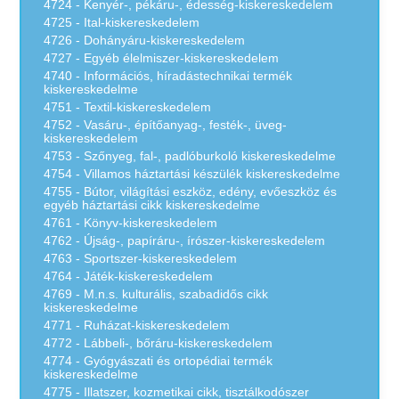
4724 - Kenyér-, pékáru-, édesség-kiskereskedelem
4725 - Ital-kiskereskedelem
4726 - Dohányáru-kiskereskedelem
4727 - Egyéb élelmiszer-kiskereskedelem
4740 - Információs, híradástechnikai termék
kiskereskedelme
4751 - Textil-kiskereskedelem
4752 - Vasáru-, építőanyag-, festék-, üveg-
kiskereskedelem
4753 - Szőnyeg, fal-, padlóburkoló kiskereskedelme
4754 - Villamos háztartási készülék kiskereskedelme
4755 - Bútor, világítási eszköz, edény, evőeszköz és
egyéb háztartási cikk kiskereskedelme
4761 - Könyv-kiskereskedelem
4762 - Újság-, papíráru-, írószer-kiskereskedelem
4763 - Sportszer-kiskereskedelem
4764 - Játék-kiskereskedelem
4769 - M.n.s. kulturális, szabadidős cikk
kiskereskedelme
4771 - Ruházat-kiskereskedelem
4772 - Lábbeli-, bőráru-kiskereskedelem
4774 - Gyógyászati és ortopédiai termék
kiskereskedelme
4775 - Illatszer, kozmetikai cikk, tisztálkodószer