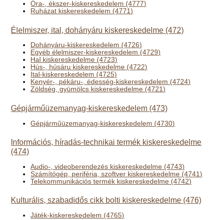
Óra-, ékszer-kiskereskedelem (4777)
Ruházat kiskereskedelem (4771)
Élelmiszer, ital, dohányáru kiskereskedelme (472)
Dohányáru-kiskereskedelem (4726)
Egyéb élelmiszer-kiskereskedelem (4729)
Hal kiskereskedelme (4723)
Hús-, húsáru kiskereskedelme (4722)
Ital-kiskereskedelem (4725)
Kenyér-, pékáru-, édesség-kiskereskedelem (4724)
Zöldség, gyümölcs kiskereskedelme (4721)
Gépjárműüzemanyag-kiskereskedelem (473)
Gépjárműüzemanyag-kiskereskedelem (4730)
Információs, híradás-technikai termék kiskereskedelme
(474)
Audio-, videoberendezés kiskereskedelme (4743)
Számítógép, periféria, szoftver kiskereskedelme (4741)
Telekommunikációs termék kiskereskedelme (4742)
Kulturális, szabadidős cikk bolti kiskereskedelme (476)
Játék-kiskereskedelem (4765)