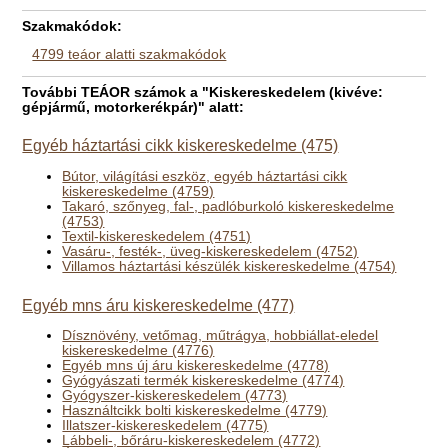
Szakmakódok:
4799 teáor alatti szakmakódok
További TEÁOR számok a "Kiskereskedelem (kivéve:
gépjármű, motorkerékpár)" alatt:
Egyéb háztartási cikk kiskereskedelme (475)
Bútor, világítási eszköz, egyéb háztartási cikk
kiskereskedelme (4759)
Takaró, szőnyeg, fal-, padlóburkoló kiskereskedelme
(4753)
Textil-kiskereskedelem (4751)
Vasáru-, festék-, üveg-kiskereskedelem (4752)
Villamos háztartási készülék kiskereskedelme (4754)
Egyéb mns áru kiskereskedelme (477)
Dísznövény, vetőmag, műtrágya, hobbiállat-eledel
kiskereskedelme (4776)
Egyéb mns új áru kiskereskedelme (4778)
Gyógyászati termék kiskereskedelme (4774)
Gyógyszer-kiskereskedelem (4773)
Használtcikk bolti kiskereskedelme (4779)
Illatszer-kiskereskedelem (4775)
Lábbeli-, bőráru-kiskereskedelem (4772)