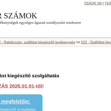
TEÁOR '08
|
TEÁ
 - Raktározás, szállítást kiegészítő tevékenység
>>
522 - Szállítást ki
tást kiegészítő szolgáltatás
S 2025.01.01-től!
megfelelője:
 kiegészítő szolgáltatás