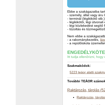
Ebbe a szakágazatba tart
- személy, állat vagy áru
- terminál (légikikötő stb
- légikikötői, légi útvona
- légi közlekedést segítő f
- tűzoltás és tűzmegelőz
Nem ebbe a szakágazatba
- a rakománykezelés,
lás
- a repülőiskola üzemelt
ENGEDÉLYKÖTEL
Itt tudja ellenőrizni, ho
Szakmakódok:
5223 teáor alatti szak
További TEÁOR számok a
Raktározás, tárolás (5
Raktározás, tárolá