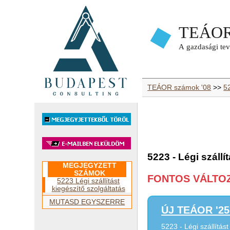
TEÁOR számok '08
>>
52
5223 - Légi szállí
MEGJEGYZETT
SZÁMOK
FONTOS VÁLTOZÁ
5223 Légi szállítást
kiegészítő szolgáltatás
MUTASD EGYSZERRE
ÚJ TEÁOR '25 
5223 - Légi szállítást