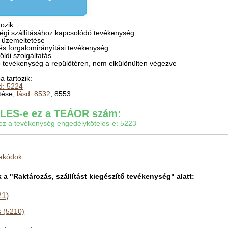
ozik:
 légi szállításához kapcsolódó tevékenység:
.) üzemeltetése
li és forgalomirányítási tevékenység
öldi szolgáltatás
ő tevékenység a repülőtéren, nem elkülönülten végezve
 tartozik:
d: 5224
etése,
lásd: 8532
, 8553
ES-e ez a TEÁOR szám:
gy ez a tevékenység engedélyköteles-e: 5223
makódok
 "Raktározás, szállítást kiegészítő tevékenység" alatt:
21)
s (5210)