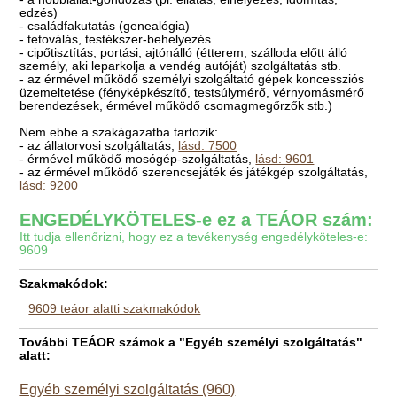
edzés)
- családfakutatás (genealógia)
- tetoválás, testékszer-behelyezés
- cipőtisztítás, portási, ajtónálló (étterem, szálloda előtt álló
személy, aki leparkolja a vendég autóját) szolgáltatás stb.
- az érmével működő személyi szolgáltató gépek koncessziós
üzemeltetése (fényképkészítő, testsúlymérő, vérnyomásmérő
berendezések, érmével működő csomagmegőrzők stb.)
Nem ebbe a szakágazatba tartozik:
- az állatorvosi szolgáltatás,
lásd: 7500
- érmével működő mosógép-szolgáltatás,
lásd: 9601
- az érmével működő szerencsejáték és játékgép szolgáltatás,
lásd: 9200
ENGEDÉLYKÖTELES-e ez a TEÁOR szám:
Itt tudja ellenőrizni, hogy ez a tevékenység engedélyköteles-e:
9609
Szakmakódok:
9609 teáor alatti szakmakódok
További TEÁOR számok a "Egyéb személyi szolgáltatás"
alatt:
Egyéb személyi szolgáltatás (960)