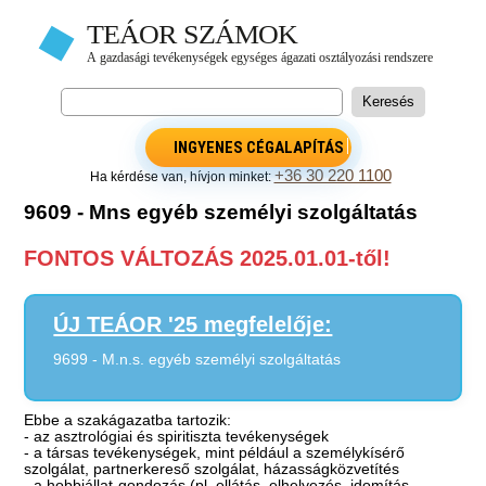
INGYENES CÉGALAPÍTÁS
+36 30 220 1100
Ha kérdése van, hívjon minket:
9609 - Mns egyéb személyi szolgáltatás
FONTOS VÁLTOZÁS 2025.01.01-től!
ÚJ TEÁOR '25 megfelelője:
9699 - M.n.s. egyéb személyi szolgáltatás
Ebbe a szakágazatba tartozik:
- az asztrológiai és spiritiszta tevékenységek
- a társas tevékenységek, mint például a személykísérő
szolgálat, partnerkereső szolgálat, házasságközvetítés
- a hobbiállat-gondozás (pl. ellátás, elhelyezés, idomítás,