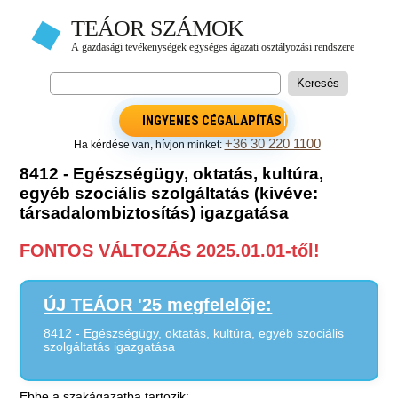
INGYENES CÉGALAPÍTÁS
+36 30 220 1100
Ha kérdése van, hívjon minket:
8412 - Egészségügy, oktatás, kultúra,
egyéb szociális szolgáltatás (kivéve:
társadalombiztosítás) igazgatása
FONTOS VÁLTOZÁS 2025.01.01-től!
ÚJ TEÁOR '25 megfelelője:
8412 - Egészségügy, oktatás, kultúra, egyéb szociális
szolgáltatás igazgatása
Ebbe a szakágazatba tartozik: