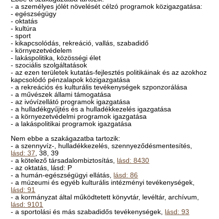
- a személyes jólét növelését célzó programok közigazgatása:
- egészségügy
- oktatás
- kultúra
- sport
- kikapcsolódás, rekreáció, vallás, szabadidő
- környezetvédelem
- lakáspolitika, közösségi élet
- szociális szolgáltatások
- az ezen területek kutatás-fejlesztés politikáinak és az azokhoz
kapcsolódó pénzalapok közigazgatása
- a rekreációs és kulturális tevékenységek szponzorálása
- a művészek állami támogatása
- az ivóvízellátó programok igazgatása
- a hulladékgyűjtés és a hulladékkezelés igazgatása
- a környezetvédelmi programok igazgatása
- a lakáspolitikai programok igazgatása
Nem ebbe a szakágazatba tartozik:
- a szennyvíz-, hulladékkezelés, szennyeződésmentesítés,
lásd: 37
, 38, 39
- a kötelező társadalombiztosítás,
lásd: 8430
- az oktatás, lásd: P
- a humán-egészségügyi ellátás,
lásd: 86
- a múzeumi és egyéb kulturális intézményi tevékenységek,
lásd: 91
- a kormányzat által működtetett könyvtár, levéltár, archívum,
lásd: 9101
- a sportolási és más szabadidős tevékenységek,
lásd: 93