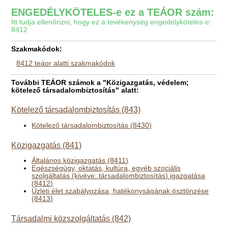
ENGEDÉLYKÖTELES-e ez a TEÁOR szám:
Itt tudja ellenőrizni, hogy ez a tevékenység engedélyköteles-e:
8412
Szakmakódok:
8412 teáor alatti szakmakódok
További TEÁOR számok a "Közigazgatás, védelem;
kötelező társadalombiztosítás" alatt:
Kötelező társadalombiztosítás (843)
Kötelező társadalombiztosítás (8430)
Közigazgatás (841)
Általános közigazgatás (8411)
Egészségügy, oktatás, kultúra, egyéb szociális
szolgáltatás (kivéve: társadalombiztosítás) igazgatása
(8412)
Üzleti élet szabályozása, hatékonyságának ösztönzése
(8413)
Társadalmi közszolgáltatás (842)