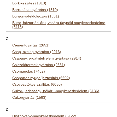
Borkikészítés (1910)
Borruházat gyártása (1810)
Burgonyafeldolgozás (1531)
Bútor, háztartási áru, vasáru ügynöki nagykereskedelme
(5115)
C
Cementgyártás (2651)
Csap, szelep gyártása (2913)
Csapágy, eroátviteli elem gyártása (2914)
Csiszolótermék gyártása (2681)
Csomagolás (7482)
Csoportos nyugdíjbiztosítás (6602)
Csovezetékes szállítás (6030)
Cukor-, édesség-, pékáru-nagykereskedelem (5136)
Cukorgyártás (1583)
D
Dísznövény-nagykereskedelem (5122)