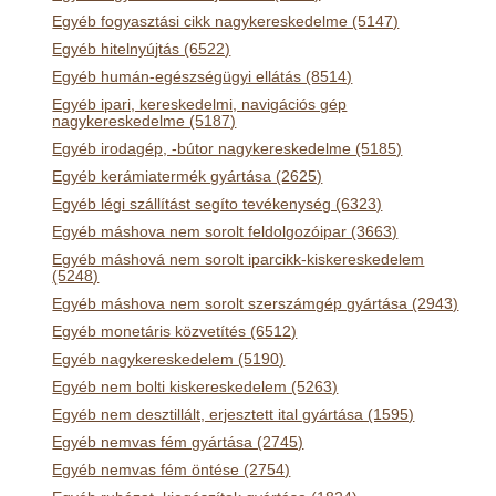
Egyéb fogyasztási cikk nagykereskedelme (5147)
Egyéb hitelnyújtás (6522)
Egyéb humán-egészségügyi ellátás (8514)
Egyéb ipari, kereskedelmi, navigációs gép
nagykereskedelme (5187)
Egyéb irodagép, -bútor nagykereskedelme (5185)
Egyéb kerámiatermék gyártása (2625)
Egyéb légi szállítást segíto tevékenység (6323)
Egyéb máshova nem sorolt feldolgozóipar (3663)
Egyéb máshová nem sorolt iparcikk-kiskereskedelem
(5248)
Egyéb máshova nem sorolt szerszámgép gyártása (2943)
Egyéb monetáris közvetítés (6512)
Egyéb nagykereskedelem (5190)
Egyéb nem bolti kiskereskedelem (5263)
Egyéb nem desztillált, erjesztett ital gyártása (1595)
Egyéb nemvas fém gyártása (2745)
Egyéb nemvas fém öntése (2754)