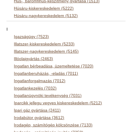
Hús-, baromfihús-készítmény gyártása (1513)
Húsáru-kiskereskedelem (5222)
Húsáru-nagykereskedelem (5132)
I
Igazságügy (7523)
Illatszer-kiskereskedelem (5233)
Illatszer-nagykereskedelem (5145)
Illóolajgyártás (2463)
Ingatlan bérbeadása, üzemeltetése (7020)
Ingatlanberuházás, -eladás (7011)
Ingatlanforgalmazás (7012)
Ingatlankezelés (7032)
Ingatlanügynöki tevékenység (7031)
Iparcikk jellegu vegyes kiskereskedelem (5212)
Ipari gáz gyártása (2411)
Irodabútor gyártása (3612)
Irodagép, számítógép kölcsönzése (7133)