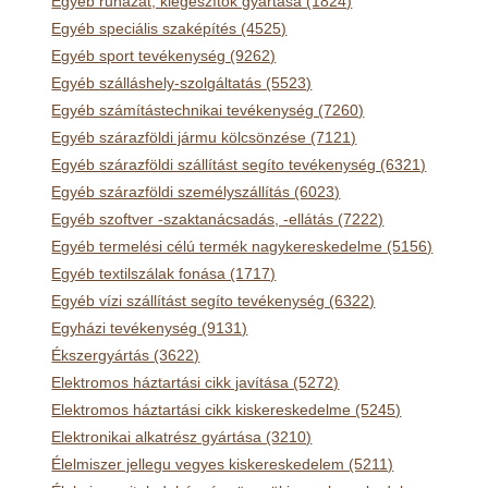
Egyéb ruházat, kiegészítok gyártása (1824)
Egyéb speciális szaképítés (4525)
Egyéb sport tevékenység (9262)
Egyéb szálláshely-szolgáltatás (5523)
Egyéb számítástechnikai tevékenység (7260)
Egyéb szárazföldi jármu kölcsönzése (7121)
Egyéb szárazföldi szállítást segíto tevékenység (6321)
Egyéb szárazföldi személyszállítás (6023)
Egyéb szoftver -szaktanácsadás, -ellátás (7222)
Egyéb termelési célú termék nagykereskedelme (5156)
Egyéb textilszálak fonása (1717)
Egyéb vízi szállítást segíto tevékenység (6322)
Egyházi tevékenység (9131)
Ékszergyártás (3622)
Elektromos háztartási cikk javítása (5272)
Elektromos háztartási cikk kiskereskedelme (5245)
Elektronikai alkatrész gyártása (3210)
Élelmiszer jellegu vegyes kiskereskedelem (5211)