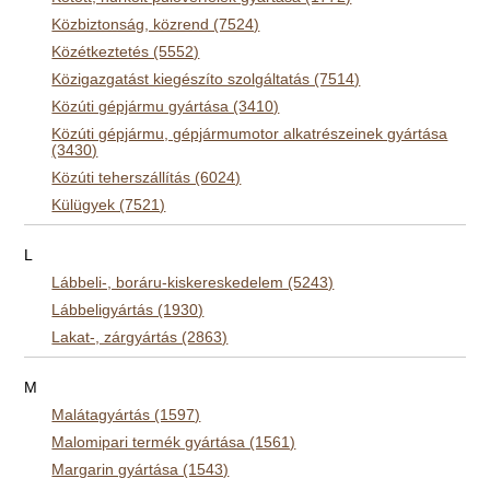
Közbiztonság, közrend (7524)
Közétkeztetés (5552)
Közigazgatást kiegészíto szolgáltatás (7514)
Közúti gépjármu gyártása (3410)
Közúti gépjármu, gépjármumotor alkatrészeinek gyártása
(3430)
Közúti teherszállítás (6024)
Külügyek (7521)
L
Lábbeli-, boráru-kiskereskedelem (5243)
Lábbeligyártás (1930)
Lakat-, zárgyártás (2863)
M
Malátagyártás (1597)
Malomipari termék gyártása (1561)
Margarin gyártása (1543)