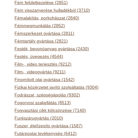
Fém felületkezelése (2851)
Fém visszanyerése hulladékból (3710)
Fémalakítás, porkohászat (2840)
Fémmegmunkálás (2852)
Fémszerkezet gyártása (2811)
Fémtartály gyártása (2821)
Festék, bevonóanyag gyártása (2430)
Festés, üvegezés (4544)
Film-, video terjesztés (9212)
Film-, videogyártás (9211)
Finomított olaj gyártása (1542)
Fizikai közérzetet javító szolgáltatás (9304)
Fodrászat, szépségápolás (9302)
Fogorvosi szakellátás (8513)
Fogyasztási cikk kölcsönzése (7140)
Furészárugyártás (2010)
Fuszer, ételízesíto gyártása (1587)
Futárpostai tevékenység (6412)