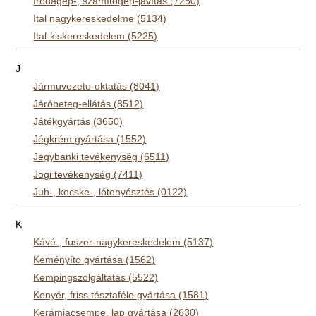
Irodagép-, számítógép-javítás (7250)
Ital nagykereskedelme (5134)
Ital-kiskereskedelem (5225)
J
Jármuvezeto-oktatás (8041)
Járóbeteg-ellátás (8512)
Játékgyártás (3650)
Jégkrém gyártása (1552)
Jegybanki tevékenység (6511)
Jogi tevékenység (7411)
Juh-, kecske-, lótenyésztés (0122)
K
Kávé-, fuszer-nagykereskedelem (5137)
Keményíto gyártása (1562)
Kempingszolgáltatás (5522)
Kenyér, friss tésztaféle gyártása (1581)
Kerámiacsempe, lap gyártása (2630)