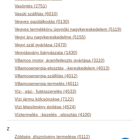
Vasöntés (2751)
Vasúti szállítás (6010)
Vegyes gazdálkodás (0130)
Vegyes termékköru ügynöki nagykereskedelem (5119)
Vegyi áru nagykereskedelme (5155)
Vegyi szál gyártása (2470)
Vegyiásvány bányászata (1430)
Villamos motor, áramfejleszto gyártása (3110)
Villamosenergia-elosztás, -kereskedelem (4013)
Villamosenergia-szállítás (4012)
Villamosenergia-termelés (4011)
Víz-, gáz-, futésszerelés (4533)
Vízi jármu kölcsönzése (7122)
Vízi létesítmény építése (4524)
Víztermelés, -kezelés, -elosztás (4100)
Z
Zöldség, dísznövény termelése (0112)