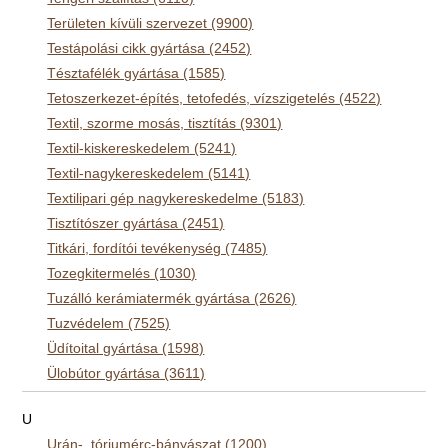
Területen kívüli szervezet (9900)
Testápolási cikk gyártása (2452)
Tésztafélék gyártása (1585)
Tetoszerkezet-építés, tetofedés, vízszigetelés (4522)
Textil, szorme mosás, tisztítás (9301)
Textil-kiskereskedelem (5241)
Textil-nagykereskedelem (5141)
Textilipari gép nagykereskedelme (5183)
Tisztítószer gyártása (2451)
Titkári, fordítói tevékenység (7485)
Tozegkitermelés (1030)
Tuzálló kerámiatermék gyártása (2626)
Tuzvédelem (7525)
Üdítoital gyártása (1598)
Ülobútor gyártása (3611)
U
Urán-, tóriumérc-bányászat (1200)