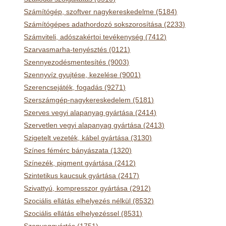
Számítógép, szoftver nagykereskedelme (5184)
Számítógépes adathordozó sokszorosítása (2233)
Számviteli, adószakértoi tevékenység (7412)
Szarvasmarha-tenyésztés (0121)
Szennyezodésmentesítés (9003)
Szennyvíz gyujtése, kezelése (9001)
Szerencsejáték, fogadás (9271)
Szerszámgép-nagykereskedelem (5181)
Szerves vegyi alapanyag gyártása (2414)
Szervetlen vegyi alapanyag gyártása (2413)
Szigetelt vezeték, kábel gyártása (3130)
Színes fémérc bányászata (1320)
Színezék, pigment gyártása (2412)
Szintetikus kaucsuk gyártása (2417)
Szivattyú, kompresszor gyártása (2912)
Szociális ellátás elhelyezés nélkül (8532)
Szociális ellátás elhelyezéssel (8531)