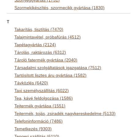
Szonyeggyártás (1751)
Szormekikészítés, szormecikk gyártása (1830)
T
Takarítás, tisztítás (7470)
Talajmintavétel, próbafúrás (4512)
Tapétagyártás (2124)
Tárolás, raktározás (6312)
Tároló fatermék gyártása (2040)
Társadalmi szolgáltatások igazgatása (7512)
Tartósított lisztes áru gyártása (1582)
Távközlés (6420)
Taxi személyszállítás (6022)
Tea, kávé feldolgozása (1586)
Tejtermék gyártása (1551)
Tejtermék, tojás, zsiradék nagykereskedelme (5133)
Telefoninformáció (7486)
Temetkezés (9303)
Tengeri szállítás (6110)