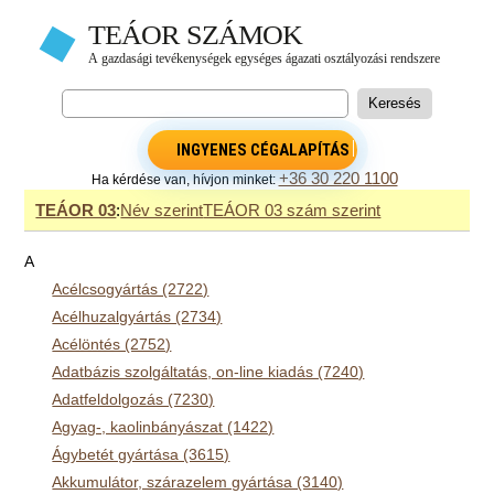
INGYENES CÉGALAPÍTÁS
+36 30 220 1100
Ha kérdése van, hívjon minket:
TEÁOR 03
:
Név szerint
TEÁOR 03 szám szerint
A
Acélcsogyártás (2722)
Acélhuzalgyártás (2734)
Acélöntés (2752)
Adatbázis szolgáltatás, on-line kiadás (7240)
Adatfeldolgozás (7230)
Agyag-, kaolinbányászat (1422)
Ágybetét gyártása (3615)
Akkumulátor, szárazelem gyártása (3140)