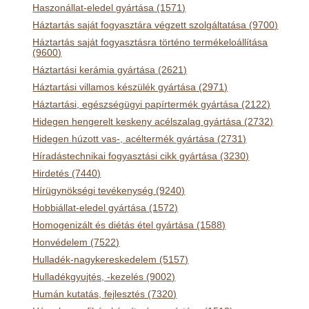
Haszonállat-eledel gyártása (1571)
Háztartás saját fogyasztára végzett szolgáltatása (9700)
Háztartás saját fogyasztásra történo termékeloállítása
(9600)
Háztartási kerámia gyártása (2621)
Háztartási villamos készülék gyártása (2971)
Háztartási, egészségügyi papírtermék gyártása (2122)
Hidegen hengerelt keskeny acélszalag gyártása (2732)
Hidegen húzott vas-, acéltermék gyártása (2731)
Híradástechnikai fogyasztási cikk gyártása (3230)
Hirdetés (7440)
Hírügynökségi tevékenység (9240)
Hobbiállat-eledel gyártása (1572)
Homogenizált és diétás étel gyártása (1588)
Honvédelem (7522)
Hulladék-nagykereskedelem (5157)
Hulladékgyujtés, -kezelés (9002)
Humán kutatás, fejlesztés (7320)