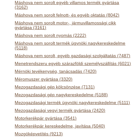
Máshova nem sorolt egyéb villamos termék gyártása
(3162)
Máshova nem sorolt felnott- és egyéb oktatás (8042)
Máshova nem sorolt motor-, jármuvillamossági cikk
gyártása (3161)
Máshova nem sorolt nyomás (2222)
Máshova nem sorolt termék ügynöki nagykereskedelme
(5118)
Máshova nem sorolt, egyéb gazdasági szolgáltatás (7487)
Menetrendszeru egyéb szárazföldi személyszállítás (6021)
Mérnöki tevékenység, tanácsadás (7420)
Méromuszer gyártása (3320)
Mezogazdasági gép kölcsönzése (7131)
Mezogazdasági gép nagykereskedelme (5188)
Mezogazdasági termék ügynöki nagykereskedelme (5111)
Mezogazdasági vegyi termék gyártása (2420)
Motorkerékpár gyártása (3541)
Motorkerékpár kereskedelme, javítása (5040)
Mozgóképvetítés (9213)