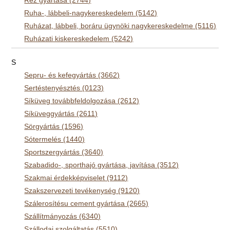
Réz gyártása (2744)
Ruha-, lábbeli-nagykereskedelem (5142)
Ruházat, lábbeli, boráru ügynöki nagykereskedelme (5116)
Ruházati kiskereskedelem (5242)
S
Sepru- és kefegyártás (3662)
Sertéstenyésztés (0123)
Síküveg továbbfeldolgozása (2612)
Síküveggyártás (2611)
Sörgyártás (1596)
Sótermelés (1440)
Sportszergyártás (3640)
Szabadido-, sporthajó gyártása, javítása (3512)
Szakmai érdekképviselet (9112)
Szakszervezeti tevékenység (9120)
Szálerosítésu cement gyártása (2665)
Szállítmányozás (6340)
Szállodai szolgáltatás (5510)