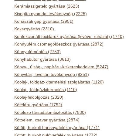
Kerámiaszigetelo gyártása (2623)
Kisegíto nyomdai tevékenység (2225)
Kohászati gép gyártása (2951)
Kokszgyártás (2310)
Konfekcionált textiláruk gyártása (kivéve: ruházat) (1740)
Könnyufém csomagolóeszköz gyártása (2872)
Könnyufémöntés (2753)
Konyhabútor gyártása (3613)
Könyv-, újság-, papíráru-kiskereskedelem (5247)
Könyvtári, levéltári tevékenység (9251)
Koolaj-, földgáz-kitermelési szolgáltatás (1120)
Koolaj-, földgázkitermelés (1110)
Koolaj-feldolgozás (2320)
Kötéláru gyártása (1752)
Kötelezo társadalombiztosítás (7530)
Kötoelem, csavar gyártása (2874)
Kötött, hurkolt harisnyafélék gyártása (1771)
Kötött, hurkolt pulóverfélék gyártása (1772)