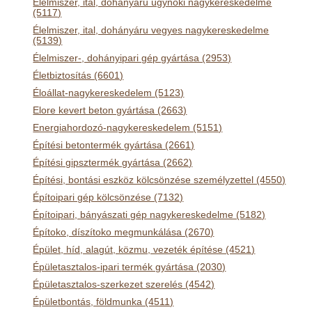
Élelmiszer, ital, dohányáru ügynöki nagykereskedelme
(5117)
Élelmiszer, ital, dohányáru vegyes nagykereskedelme
(5139)
Élelmiszer-, dohányipari gép gyártása (2953)
Életbiztosítás (6601)
Éloállat-nagykereskedelem (5123)
Elore kevert beton gyártása (2663)
Energiahordozó-nagykereskedelem (5151)
Építési betontermék gyártása (2661)
Építési gipsztermék gyártása (2662)
Építési, bontási eszköz kölcsönzése személyzettel (4550)
Építoipari gép kölcsönzése (7132)
Építoipari, bányászati gép nagykereskedelme (5182)
Építoko, díszítoko megmunkálása (2670)
Épület, híd, alagút, közmu, vezeték építése (4521)
Épületasztalos-ipari termék gyártása (2030)
Épületasztalos-szerkezet szerelés (4542)
Épületbontás, földmunka (4511)