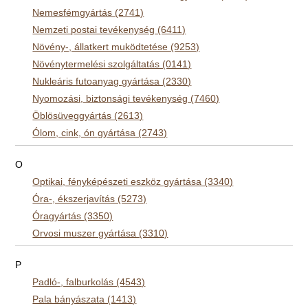
Nemesfémgyártás (2741)
Nemzeti postai tevékenység (6411)
Növény-, állatkert muködtetése (9253)
Növénytermelési szolgáltatás (0141)
Nukleáris futoanyag gyártása (2330)
Nyomozási, biztonsági tevékenység (7460)
Öblösüveggyártás (2613)
Ólom, cink, ón gyártása (2743)
O
Optikai, fényképészeti eszköz gyártása (3340)
Óra-, ékszerjavítás (5273)
Óragyártás (3350)
Orvosi muszer gyártása (3310)
P
Padló-, falburkolás (4543)
Pala bányászata (1413)