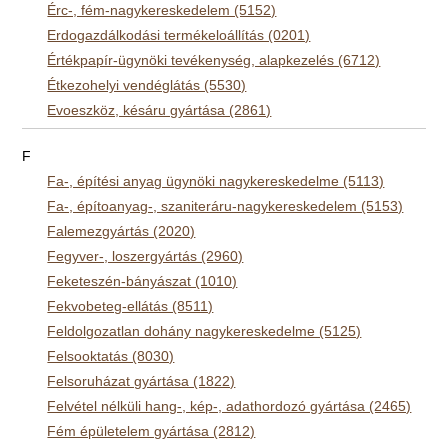
Érc-, fém-nagykereskedelem (5152)
Erdogazdálkodási termékeloállítás (0201)
Értékpapír-ügynöki tevékenység, alapkezelés (6712)
Étkezohelyi vendéglátás (5530)
Evoeszköz, késáru gyártása (2861)
F
Fa-, építési anyag ügynöki nagykereskedelme (5113)
Fa-, építoanyag-, szaniteráru-nagykereskedelem (5153)
Falemezgyártás (2020)
Fegyver-, loszergyártás (2960)
Feketeszén-bányászat (1010)
Fekvobeteg-ellátás (8511)
Feldolgozatlan dohány nagykereskedelme (5125)
Felsooktatás (8030)
Felsoruházat gyártása (1822)
Felvétel nélküli hang-, kép-, adathordozó gyártása (2465)
Fém épületelem gyártása (2812)