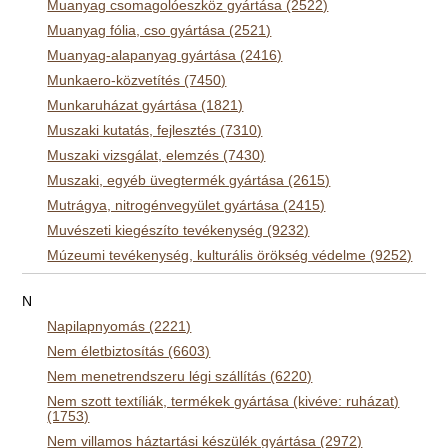
Muanyag csomagolóeszköz gyártása (2522)
Muanyag fólia, cso gyártása (2521)
Muanyag-alapanyag gyártása (2416)
Munkaero-közvetítés (7450)
Munkaruházat gyártása (1821)
Muszaki kutatás, fejlesztés (7310)
Muszaki vizsgálat, elemzés (7430)
Muszaki, egyéb üvegtermék gyártása (2615)
Mutrágya, nitrogénvegyület gyártása (2415)
Muvészeti kiegészíto tevékenység (9232)
Múzeumi tevékenység, kulturális örökség védelme (9252)
N
Napilapnyomás (2221)
Nem életbiztosítás (6603)
Nem menetrendszeru légi szállítás (6220)
Nem szott textíliák, termékek gyártása (kivéve: ruházat)
(1753)
Nem villamos háztartási készülék gyártása (2972)