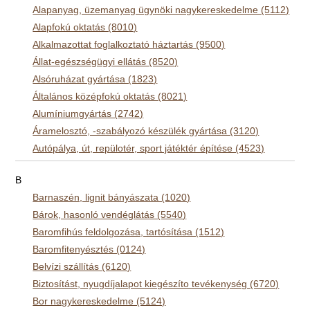
Alapanyag, üzemanyag ügynöki nagykereskedelme (5112)
Alapfokú oktatás (8010)
Alkalmazottat foglalkoztató háztartás (9500)
Állat-egészségügyi ellátás (8520)
Alsóruházat gyártása (1823)
Általános középfokú oktatás (8021)
Alumíniumgyártás (2742)
Áramelosztó, -szabályozó készülék gyártása (3120)
Autópálya, út, repülotér, sport játéktér építése (4523)
B
Barnaszén, lignit bányászata (1020)
Bárok, hasonló vendéglátás (5540)
Baromfihús feldolgozása, tartósítása (1512)
Baromfitenyésztés (0124)
Belvízi szállítás (6120)
Biztosítást, nyugdíjalapot kiegészíto tevékenység (6720)
Bor nagykereskedelme (5124)