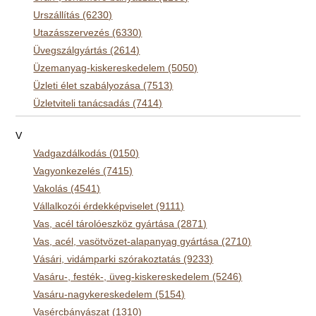
Urszállítás (6230)
Utazásszervezés (6330)
Üvegszálgyártás (2614)
Üzemanyag-kiskereskedelem (5050)
Üzleti élet szabályozása (7513)
Üzletviteli tanácsadás (7414)
V
Vadgazdálkodás (0150)
Vagyonkezelés (7415)
Vakolás (4541)
Vállalkozói érdekképviselet (9111)
Vas, acél tárolóeszköz gyártása (2871)
Vas, acél, vasötvözet-alapanyag gyártása (2710)
Vásári, vidámparki szórakoztatás (9233)
Vasáru-, festék-, üveg-kiskereskedelem (5246)
Vasáru-nagykereskedelem (5154)
Vasércbányászat (1310)