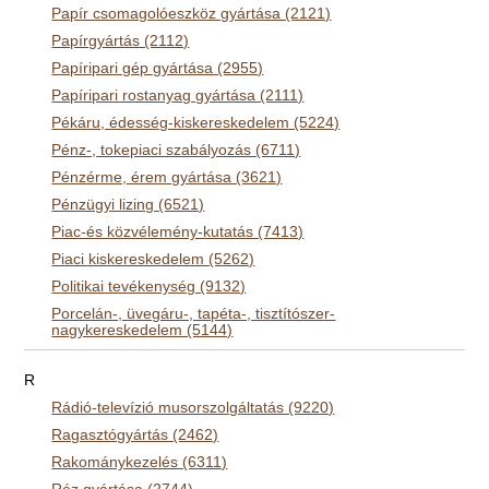
Papír csomagolóeszköz gyártása (2121)
Papírgyártás (2112)
Papíripari gép gyártása (2955)
Papíripari rostanyag gyártása (2111)
Pékáru, édesség-kiskereskedelem (5224)
Pénz-, tokepiaci szabályozás (6711)
Pénzérme, érem gyártása (3621)
Pénzügyi lizing (6521)
Piac-és közvélemény-kutatás (7413)
Piaci kiskereskedelem (5262)
Politikai tevékenység (9132)
Porcelán-, üvegáru-, tapéta-, tisztítószer-
nagykereskedelem (5144)
R
Rádió-televízió musorszolgáltatás (9220)
Ragasztógyártás (2462)
Rakománykezelés (6311)