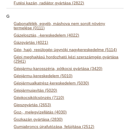
Futési kazán, radiátor gyártása (2822)
G
Gabonafélék, egyéb, máshova nem sorolt növény
termelése (0111)
Gázelosztás, -kereskedelem (4022)
Gázgyártás (4021)
Gép, hajó, repülogép ügynöki nagykereskedelme (5114)
Gépi meghajtású hordozható kézi szerszámgép gyártása
(2941)
Gépjármu-karosszéria, pótkocsi gyártása (3420)
Gépjármu-kereskedelem (5010)
Gépjármualkatrész-kereskedelem (5030)
Gépjármujavítás (5020)
Gépkocsikölcsönzés (7110)
Gipszgyártás (2653)
Goz-, melegvízellátás (4030)
Gozkazán gyártása (2830)
Gumiabroncs újrafutózása, felújítása (2512)